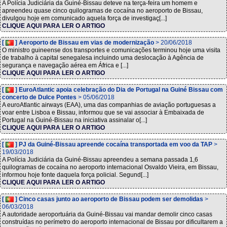
A Polícia Judiciária da Guiné-Bissau deteve na terça-feira um homem e
apreendeu quase cinco quilogramas de cocaína no aeroporto de Bissau,
divulgou hoje em comunicado aquela força de investigaç[...]
CLIQUE AQUI PARA LER O ARTIGO
[
] Aeroporto de Bissau em vias de modernização
> 20/06/2018
O ministro guineense dos transportes e comunicações terminou hoje uma visita
de trabalho à capital senegalesa incluindo uma deslocação à Agência de
segurança e navegação aérea em África e [...]
CLIQUE AQUI PARA LER O ARTIGO
[
] EuroAtlantic apoia celebração do Dia de Portugal na Guiné Bissau com
concerto de Dulce Pontes
> 05/06/2018
A euroAtlantic airways (EAA), uma das companhias de aviação portuguesas a
voar entre Lisboa e Bissau, informou que se vai associar à Embaixada de
Portugal na Guiné-Bissau na iniciativa assinalar o[...]
CLIQUE AQUI PARA LER O ARTIGO
[
] PJ da Guiné-Bissau apreende cocaína transportada em voo da TAP
>
19/03/2018
A Polícia Judiciária da Guiné-Bissau apreendeu a semana passada 1,6
quilogramas de cocaína no aeroporto internacional Osvaldo Vieira, em Bissau,
informou hoje fonte daquela força policial. Segund[...]
CLIQUE AQUI PARA LER O ARTIGO
[
] Cinco casas junto ao aeroporto de Bissau podem ser demolidas
>
06/03/2018
A autoridade aeroportuária da Guiné-Bissau vai mandar demolir cinco casas
construídas no perímetro do aeroporto internacional de Bissau por dificultarem a