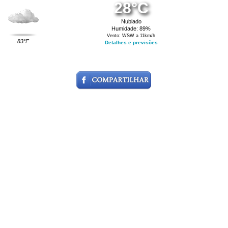
28°C
Nublado
Humidade: 89%
Vento: WSW a 11km/h
83°F
Detalhes e previsões