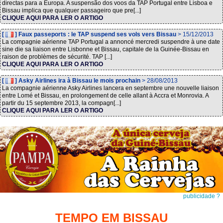
directas para a Europa. A suspensão dos voos da TAP Portugal entre Lisboa e
Bissau implica que qualquer passageiro que pre[...]
CLIQUE AQUI PARA LER O ARTIGO
[
] Faux passeports : le TAP suspend ses vols vers Bissau
> 15/12/2013
La compagnie aérienne TAP Portugal a annoncé mercredi suspendre à une date
sine die sa liaison entre Lisbonne et Bissau, capitale de la Guinée-Bissau en
raison de problèmes de sécurité. TAP [...]
CLIQUE AQUI PARA LER O ARTIGO
[
] Asky Airlines ira à Bissau le mois prochain
> 28/08/2013
La compagnie aérienne Asky Airlines lancera en septembre une nouvelle liaison
entre Lomé et Bissau, en prolongement de celle allant à Accra et Monrovia. A
partir du 15 septembre 2013, la compagn[...]
CLIQUE AQUI PARA LER O ARTIGO
publicidade ?
TEMPO EM BISSAU