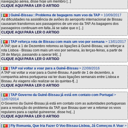
navegação aérea, disse hoje um membro [...]
CLIQUE AQUI PARA LER O ARTIGO
[
] Guiné-Bissau : Problema de bagagens num voo da TAP
> 10/09/2017
As dificuldades na assistência de aviões do aeroporto internacional de Bissau
causaram transtornos aos passageiros de um voo da TAP. As bagagens dos
passageiros continuam em falta.Já se sabe que o [...]
CLIQUE AQUI PARA LER O ARTIGO
[
] TAP reforça rota de Bissau com mais um voo por semana
> 13/01/2017
A TAP, que a 1 de Dezembro retomou as ligações à Guiné-Bissau, vai reforçar a
rota Lisboa - Bissau com mais um voo por semana, às terças-feiras, a partir de
28 de Março, passando a operar trê[...]
CLIQUE AQUI PARA LER O ARTIGO
[
] TAP vai voltar a voar para a Guiné-Bissau
> 22/08/2016
A TAP vai voltar a voar para a Guiné-Bissau. A partir de 1 de dezembro, a
companhia aérea portuguesa vai ter duas ligações semanais entre Lisboa e
Bissau. As viagens vão realizar-se às quintas-f[...]
CLIQUE AQUI PARA LER O ARTIGO
[
] TAP Governo da Guiné-Bissau já está em contato com Portugal
>
12/07/2014
O Governo da Guiné-Bissau já está em contato com as autoridades portuguesas
para a resolução do problema da TAP, que Bissau quer ver a retomar os voos
regulares para a capital guineense, disse ho[...]
CLIQUE AQUI PARA LER O ARTIGO
[
] Fly Romania, Que Iria Fazer O Voo Bissau-Lisboa, Já Começou A Voar
>