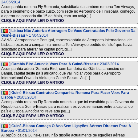
24/05/2014
A companhia romena Fly Romania, subsidiária da também romena Ten Airways,
para o segmento de baixo custo, com sede no Aeroporto de Timisoara, começou
a operar no passado dia 15 de Maio, com um avi�[...]
CLIQUE AQUI PARA LER O ARTIGO
[
] Lisboa Não Autoriza Aterragem De Voos Contratados Pelo Governo Da
Guiné-Bissau
> 17/04/2014
A ANA – Aeroportos de Portugal, concessionária do Aeroporto Internacional de
Lisboa, recusou à companhia romena Ten Airways o pedido de ‘slot' que havia
solicitado para aterrar na capital portug[...]
CLIQUE AQUI PARA LER O ARTIGO
[
] Gambia Bird Anuncia Voos Para A Guiné-Bissau
> 23/03/2014
A companhia aérea ‘Gambia Bird', com bandeira da Gâmbia, anunciou em
Banjul, capital deste país africano, que vai iniciar voos para o Aeroporto
Internacional Osvaldo Vieira, na Guiné-Bissau. As [...]
CLIQUE AQUI PARA LER O ARTIGO
[
] Guiné-Bissau Contratou Companhia Romena Para Fazer Voos Para
Lisboa
> 20/03/2014
A companhia romena Fly Romania anunciou que foi escolhida pelo Governo da
República da Guiné-Bissau para realizar três voos semanais entre a capital do
país e Lisboa. A notícia foi revelada pe[...]
CLIQUE AQUI PARA LER O ARTIGO
[
] Guiné-Bissau Começa O Ano Sem Ligações Aéreas Directas Para A
Europa
> 01/01/2014
A República da Guiné-Bissau não dispõe actualmente de ligações aéreas