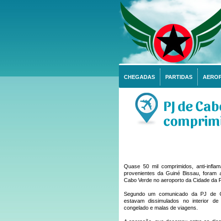
CHEGADAS
PARTIDAS
AERO
PJ de Ca
comprimi
Quase 50 mil comprimidos, anti-inflam
provenientes da Guiné Bissau, foram a
Cabo Verde no aeroporto da Cidade da P
Segundo um comunicado da PJ de C
estavam dissimulados no interior de
congelado e malas de viagens.