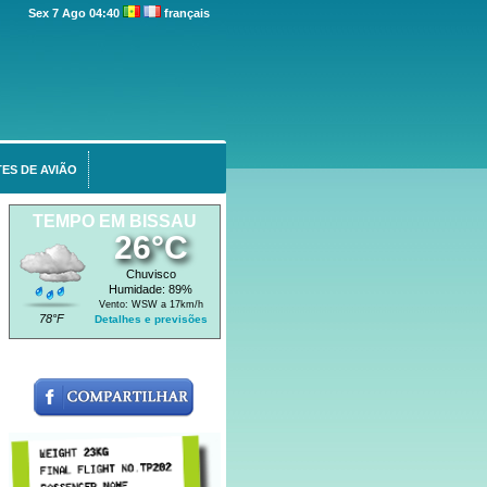
Sex 7 Ago 04:40
français
ES DE AVIÃO
TEMPO EM BISSAU
26°C
Chuvisco
Humidade: 89%
Vento: WSW a 17km/h
78°F
Detalhes e previsões