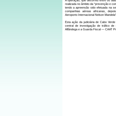
A operação, que decorreu entre os dia
realizada no âmbito da “prevenção e comba
tendo a apreensão sido efetuada na s
companhias aéreas africanas, depo
Aeroporto Internacional Nelson Mandela”,
Esta ação da judiciária de Cabo Verde
central de investigação de tráfico d
Alfândega e a Guarda Fiscal — CAAT Pr