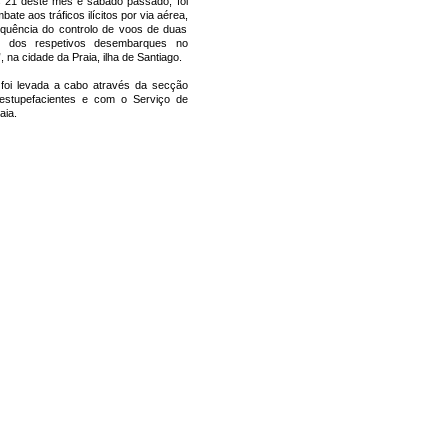
s 21 deste mês e sábado passado, foi
te aos tráficos ilícitos por via aérea,
equência do controlo de voos de duas
is dos respetivos desembarques no
 na cidade da Praia, ilha de Santiago.
 foi levada a cabo através da secção
e estupefacientes e com o Serviço de
aia.