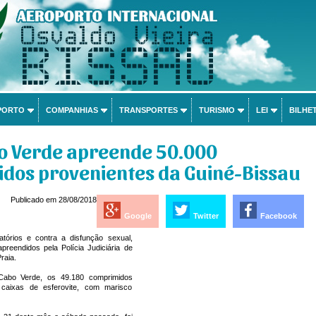
PORTO
COMPANHIAS
TRANSPORTES
TURISMO
LEI
BILHET
bo Verde apreende 50.000
dos provenientes da Guiné-Bissau
Publicado em 28/08/2018
Google
Twitter
Facebook
atórios e contra a disfunção sexual,
preendidos pela Polícia Judiciária de
raia.
abo Verde, os 49.180 comprimidos
 caixas de esferovite, com marisco