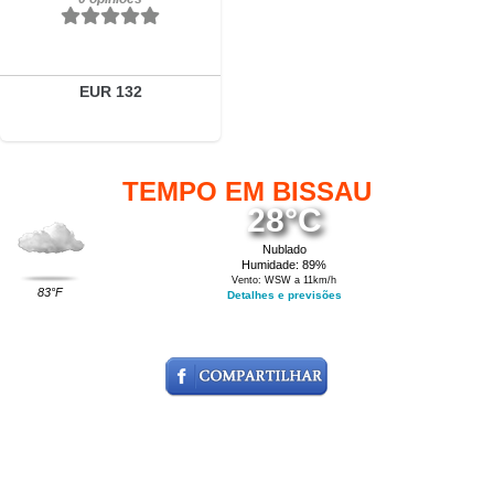
EUR 132
TEMPO EM BISSAU
28°C
Nublado
Humidade: 89%
Vento: WSW a 11km/h
83°F
Detalhes e previsões