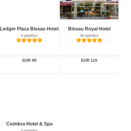
Pequeno-almoço incluído
Pequeno-almoço incluído
Ledger Plaza Bissau Hotel
Bissau Royal Hotel
4 opiniões
36 opiniões
4 opiniões
36 opiniões
Detalhes
Detalhes
Reservar
Reservar
EUR 99
EUR 115
0 opiniões
Detalhes
Reservar
Coimbra Hotel & Spa
0 opiniões