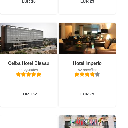
EUR 10
EUR 23
Pequeno-almoço incluído
Pequeno-almoço incluído
Ceiba Hotel Bissau
Hotel Imperio
99 opiniões
52 opiniões
99 opiniões
52 opiniões
Detalhes
Detalhes
Reservar
Reservar
EUR 132
EUR 75