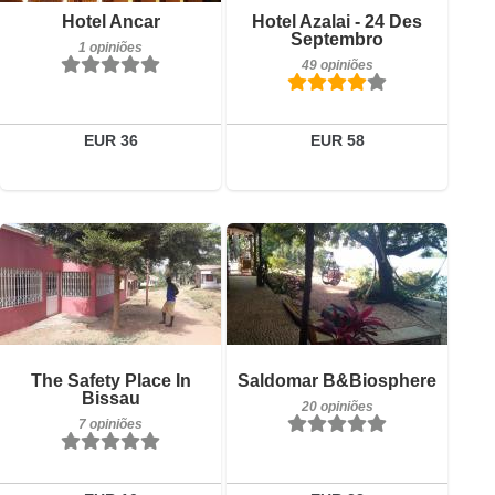
Pequeno-almoço incluído
Pequeno-almoço incluído
Hotel Ancar
Hotel Azalai - 24 Des
1 opiniões
49 opiniões
Septembro
1 opiniões
49 opiniões
Detalhes
Detalhes
Reservar
Reservar
EUR 36
EUR 58
7 opiniões
20 opiniões
Detalhes
Detalhes
Reservar
Reservar
The Safety Place In
Saldomar B&Biosphere
Bissau
20 opiniões
7 opiniões