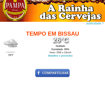
publicidade ?
TEMPO EM BISSAU
26°C
Nublado
Humidade: 89%
Vento: SSW a 12km/h
79°F
Detalhes e previsões