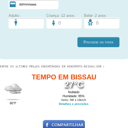
Adulto :
Criança -12 anos :
Bebé -2 anos :
ENTRE OS úLTIMOS PREçOS ENCONTRADAS EM AEROPORTO-BISSAU.COM :
TEMPO EM BISSAU
27°C
Nublado
Humidade: 85%
Vento: SW a 13km/h
80°F
Detalhes e previsões