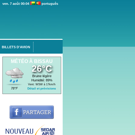
ven. 7 août 00:04
português
BILLETS D'AVION
MÉTÉO À BISSAU
26°C
Bruine légère
Humidité: 89%
Vent: WSW à 17km/h
78°F
Détail et prévisions