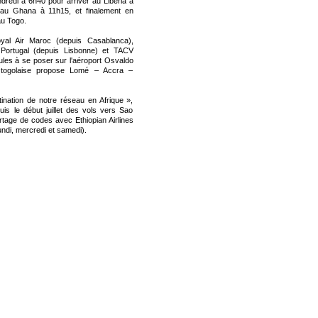
ndredi à 6h40 pour arriver au Liberia à
r au Ghana à 11h15, et finalement en
au Togo.
oyal Air Maroc (depuis Casablanca),
 Portugal (depuis Lisbonne) et TACV
ules à se poser sur l'aéroport Osvaldo
 togolaise propose Lomé – Accra –
ination de notre réseau en Afrique »,
is le début juillet des vols vers Sao
rtage de codes avec Ethiopian Airlines
undi, mercredi et samedi).