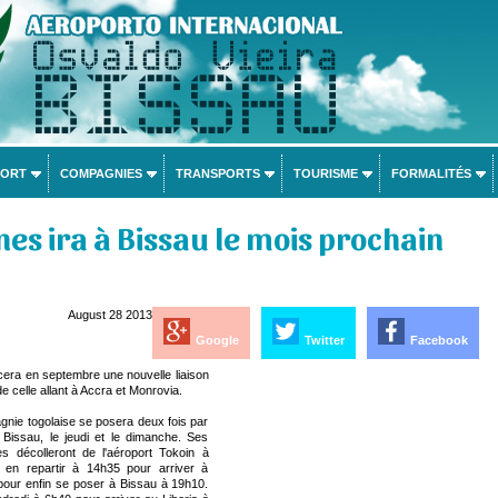
PORT
COMPAGNIES
TRANSPORTS
TOURISME
FORMALITÉS
ines ira à Bissau le mois prochain
August 28 2013
Google
Twitter
Facebook
cera en septembre une nouvelle liaison
 celle allant à Accra et Monrovia.
gnie togolaise se posera deux fois par
Bissau, le jeudi et le dimanche. Ses
 décolleront de l'aéroport Tokoin à
 en repartir à 14h35 pour arriver à
pour enfin se poser à Bissau à 19h10.