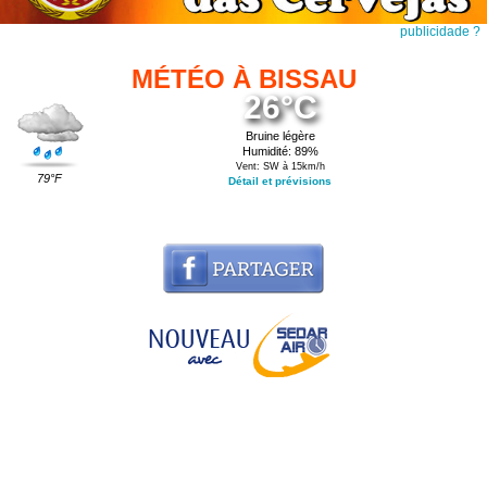
publicidade ?
MÉTÉO À BISSAU
26°C
Bruine légère
Humidité: 89%
Vent: SW à 15km/h
79°F
Détail et prévisions