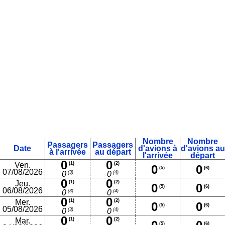
Nombre
Nombre
Passagers
Passagers
Date
d'avions à
d'avions au
à l'arrivée
au départ
l'arrivée
départ
0
0
Ven.
(1)
(2)
0
0
(5)
(6)
07/08/2026
(3)
(4)
0
0
0
0
Jeu.
(1)
(2)
0
0
(5)
(6)
06/08/2026
(3)
(4)
0
0
0
0
Mer.
(1)
(2)
0
0
(5)
(6)
05/08/2026
(3)
(4)
0
0
0
0
Mar.
(1)
(2)
(5)
(6)